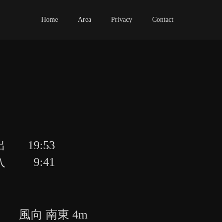
Home
Area
Privacy
Contact
出
19:53
入
9:41
風向 南東 4m