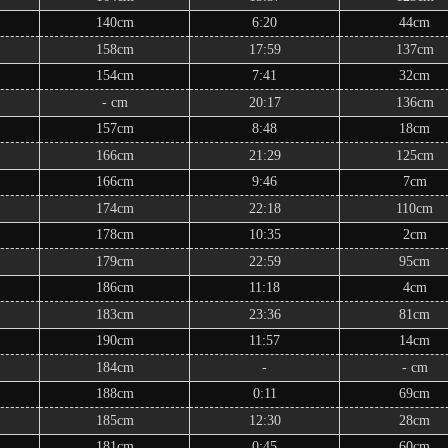
140cm
6:20
44cm
158cm
17:59
137cm
154cm
7:41
32cm
- cm
20:17
136cm
157cm
8:48
18cm
166cm
21:29
125cm
166cm
9:46
7cm
174cm
22:18
110cm
178cm
10:35
2cm
179cm
22:59
95cm
186cm
11:18
4cm
183cm
23:36
81cm
190cm
11:57
14cm
184cm
-
- cm
188cm
0:11
69cm
185cm
12:30
28cm
181cm
0:45
60cm