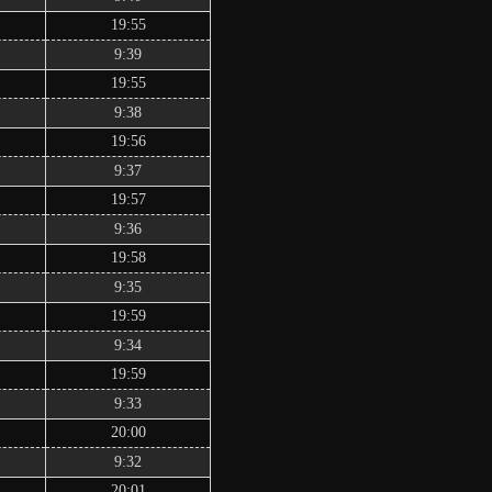
19:55
9:39
19:55
9:38
19:56
9:37
19:57
9:36
19:58
9:35
19:59
9:34
19:59
9:33
20:00
9:32
20:01