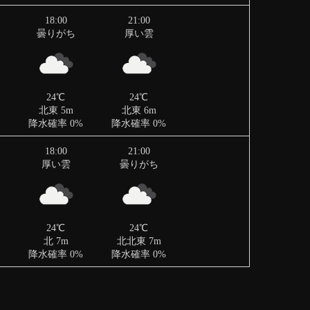
18:00
21:00
曇りがち
厚い雲
24℃
24℃
北東 5m
北東 6m
%
降水確率 0%
降水確率 0%
18:00
21:00
厚い雲
曇りがち
24℃
24℃
北 7m
北北東 7m
%
降水確率 0%
降水確率 0%