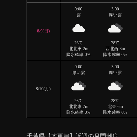
0:00
3:00
雲
厚い雲
8/9(日)
26℃
28℃
北北東 2m
西北西 3m
降水確率 0%
降水確率 0%
0:00
3:00
厚い雲
厚い雲
8/10(月)
26℃
28℃
北北東 7m
北東 6m
降水確率 0%
降水確率 0%
千葉県
【木更津】
近辺の月間潮位