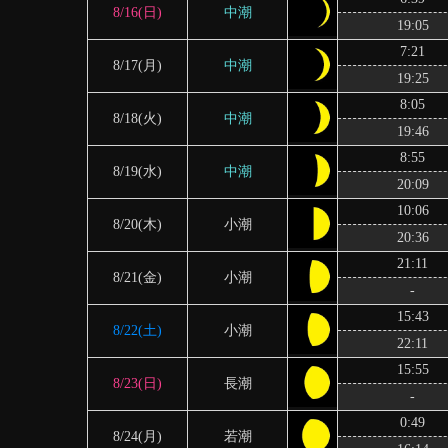
8/16(日)
中潮
19:05
7:21
8/17(月)
中潮
19:25
8:05
8/18(火)
中潮
19:46
8:55
8/19(水)
中潮
20:09
10:06
8/20(木)
小潮
20:36
21:11
8/21(金)
小潮
-
15:43
8/22(土)
小潮
22:11
15:55
8/23(日)
長潮
-
0:49
8/24(月)
若潮