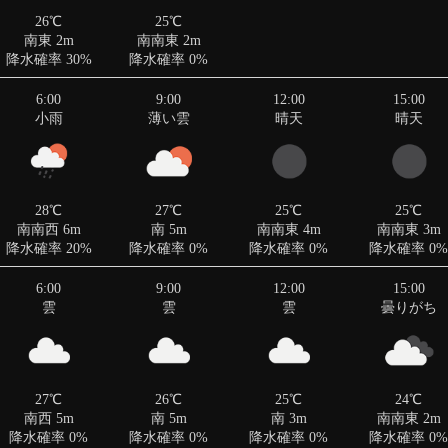
26℃
25℃
南東 2m
南南東 2m
降水確率 30%
降水確率 0%
6:00
9:00
12:00
15:00
小雨
薄い雲
晴天
晴天
28℃
27℃
25℃
25℃
南南西 6m
南 5m
南南東 4m
南南東 3m
降水確率 20%
降水確率 0%
降水確率 0%
降水確率 0
6:00
9:00
12:00
15:00
雲
雲
雲
曇りがち
27℃
26℃
25℃
24℃
南西 5m
南 5m
南 3m
南南東 2m
降水確率 0%
降水確率 0%
降水確率 0%
降水確率 0