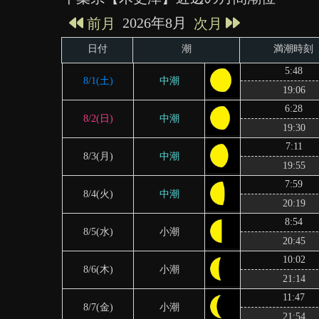
2026年8月
前月
次月
日付
潮
満潮時刻
5:48
8/1(土)
中潮
19:06
6:28
8/2(日)
中潮
19:30
7:11
8/3(月)
中潮
19:55
7:59
8/4(火)
中潮
20:19
8:54
8/5(水)
小潮
20:45
10:02
8/6(木)
小潮
21:14
11:47
8/7(金)
小潮
21:54