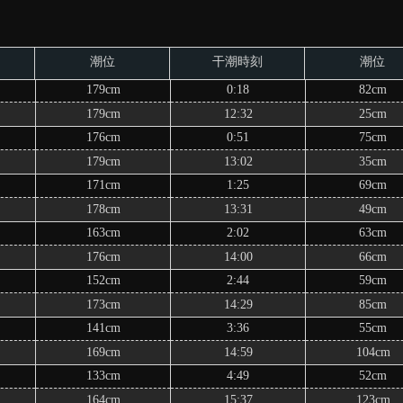
潮位
干潮時刻
潮位
179cm
0:18
82cm
179cm
12:32
25cm
176cm
0:51
75cm
179cm
13:02
35cm
171cm
1:25
69cm
178cm
13:31
49cm
163cm
2:02
63cm
176cm
14:00
66cm
152cm
2:44
59cm
173cm
14:29
85cm
141cm
3:36
55cm
169cm
14:59
104cm
133cm
4:49
52cm
164cm
15:37
123cm