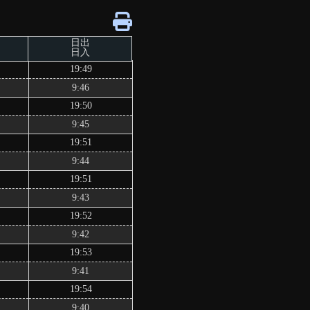
日出
日入
19:49
9:46
19:50
9:45
19:51
9:44
19:51
9:43
19:52
9:42
19:53
9:41
19:54
9:40