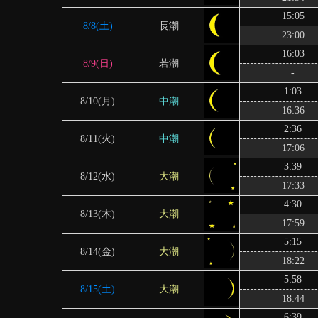
15:05
8/8(土)
長潮
23:00
16:03
8/9(日)
若潮
-
1:03
8/10(月)
中潮
16:36
2:36
8/11(火)
中潮
17:06
3:39
8/12(水)
大潮
17:33
4:30
8/13(木)
大潮
17:59
5:15
8/14(金)
大潮
18:22
5:58
8/15(土)
大潮
18:44
6:39