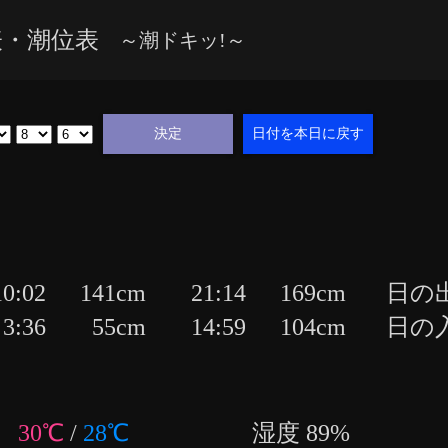
表・潮位表
～潮ドキッ!～
 8月の月間潮位
日付を本日に戻す
10:02
141cm
21:14
169cm
日の
3:36
55cm
14:59
104cm
日の
30℃
/
28℃
湿度 89%