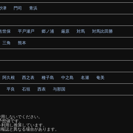
砂津
門司
青浜
佐世保
平戸瀬戸
郷ノ浦
厳原
対馬
対馬比田勝
三角
熊本
阿久根
西之表
種子島
中之島
名瀬
奄美
平良
石垣
西表
与那国
使用しないでください。
予想値です。
lc」を利用し推算しています。
情報誌と異なる場合があります。