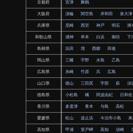
京都府
宮津
舞鶴
大阪府
淡輪
関空島
岸和田
泉大津
兵庫県
尼崎
西宮
神戸
明石
洲
和歌山県
浦神
串本
白浜
御坊
下
島根県
浜田
境
西郷
田後
岡山県
三蟠
宇野
水島
乙島
広島県
糸崎
竹原
呉
広島
山口県
徳山
三田尻
宇部
萩
須
徳島県
小松島
橘
阿波由紀
日和佐
香川県
多度津
青木
与島
高松
愛媛県
松山
波止浜
今治市小島
来
高知県
甲浦
室戸岬
高知
須崎