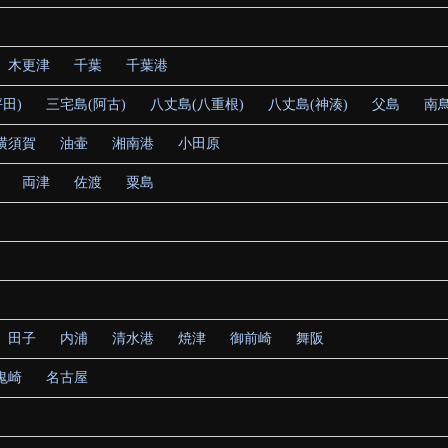
木更津
千葉
千葉港
田)
三宅島(阿古)
八丈島(八重根)
八丈島(神湊)
父島
南
横須賀
油壷
湘南港
小田原
両津
佐渡
粟島
田子
内浦
清水港
焼津
御前崎
舞阪
鬼崎
名古屋