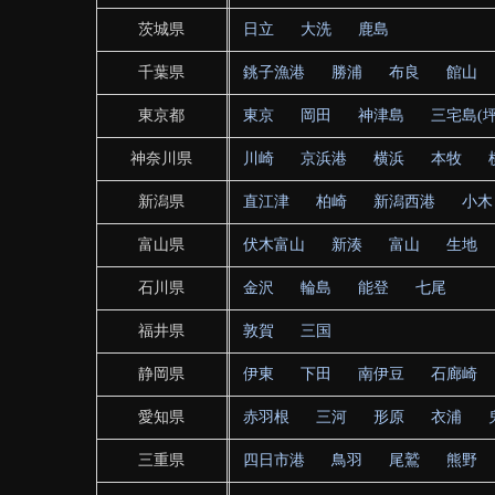
茨城県
日立
大洗
鹿島
千葉県
銚子漁港
勝浦
布良
館山
東京都
東京
岡田
神津島
三宅島(坪
神奈川県
川崎
京浜港
横浜
本牧
新潟県
直江津
柏崎
新潟西港
小木
富山県
伏木富山
新湊
富山
生地
石川県
金沢
輪島
能登
七尾
福井県
敦賀
三国
静岡県
伊東
下田
南伊豆
石廊崎
愛知県
赤羽根
三河
形原
衣浦
三重県
四日市港
鳥羽
尾鷲
熊野