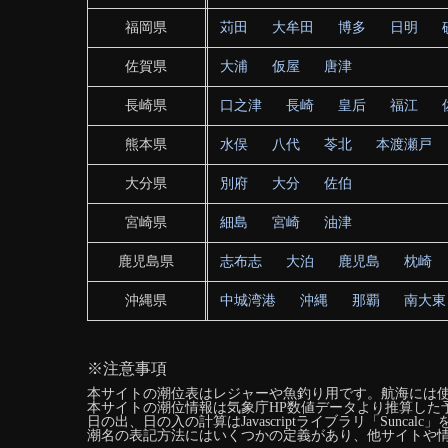
福岡県
苅田
大牟田
博多
日明
佐賀県
大浦
仮屋
唐津
長崎県
口之津
長崎
皇后
福江
熊本県
水俣
八代
苓北
本渡瀬戸
大分県
別府
大分
佐伯
宮崎県
細島
宮崎
油津
鹿児島県
志布志
大泊
鹿児島
枕崎
沖縄県
中城湾港
沖縄
那覇
南大東
※注意事項
本サイトの潮位表はレジャーや魚釣り用です。航海には
本サイトの潮位情報は気象庁HP数値データより推算した
日の出、日の入の計算はJavascriptライブラリ「Sunca
潮名の表記方法にはいくつかの定義があり、他サイトや