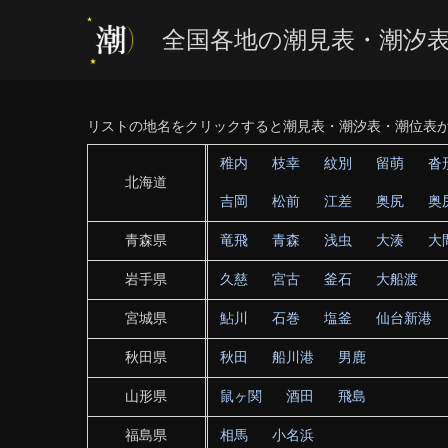
全国各地の潮見表・潮汐
リストの地名をクリックすると潮見表・潮汐表・潮位表
稚内
枝幸
紋別
留萌
沓
北海道
吉岡
松前
江差
奥尻
奥
青森県
竜飛
青森
浅虫
大湊
大
岩手県
久慈
宮古
釜石
大船渡
宮城県
鮎川
石巻
塩釜
仙台新港
秋田県
秋田
船川港
男鹿
山形県
鼠ヶ関
酒田
飛島
福島県
相馬
小名浜