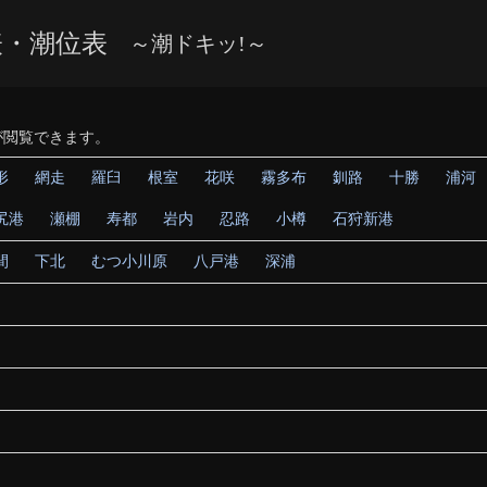
表・潮位表
～潮ドキッ!～
が閲覧できます。
形
網走
羅臼
根室
花咲
霧多布
釧路
十勝
浦河
尻港
瀬棚
寿都
岩内
忍路
小樽
石狩新港
間
下北
むつ小川原
八戸港
深浦