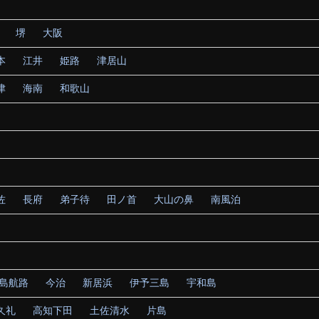
堺
大阪
本
江井
姫路
津居山
津
海南
和歌山
佐
長府
弟子待
田ノ首
大山の鼻
南風泊
島航路
今治
新居浜
伊予三島
宇和島
久礼
高知下田
土佐清水
片島