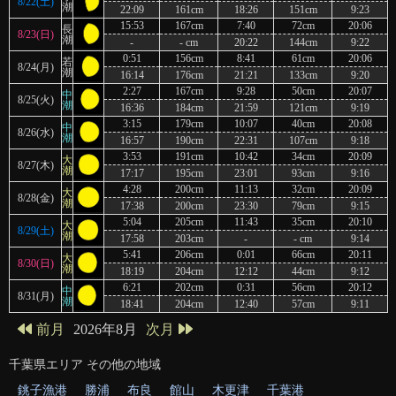
8/22(土)
潮
22:09
161cm
18:26
151cm
9:23
15:53
167cm
7:40
72cm
20:06
長
8/23(日)
潮
-
- cm
20:22
144cm
9:22
0:51
156cm
8:41
61cm
20:06
若
8/24(月)
潮
16:14
176cm
21:21
133cm
9:20
2:27
167cm
9:28
50cm
20:07
中
8/25(火)
潮
16:36
184cm
21:59
121cm
9:19
3:15
179cm
10:07
40cm
20:08
中
8/26(水)
潮
16:57
190cm
22:31
107cm
9:18
3:53
191cm
10:42
34cm
20:09
大
8/27(木)
潮
17:17
195cm
23:01
93cm
9:16
4:28
200cm
11:13
32cm
20:09
大
8/28(金)
潮
17:38
200cm
23:30
79cm
9:15
5:04
205cm
11:43
35cm
20:10
大
8/29(土)
潮
17:58
203cm
-
- cm
9:14
5:41
206cm
0:01
66cm
20:11
大
8/30(日)
潮
18:19
204cm
12:12
44cm
9:12
6:21
202cm
0:31
56cm
20:12
中
8/31(月)
潮
18:41
204cm
12:40
57cm
9:11
2026年8月
前月
次月
千葉県
エリア その他の地域
銚子漁港
勝浦
布良
館山
木更津
千葉港