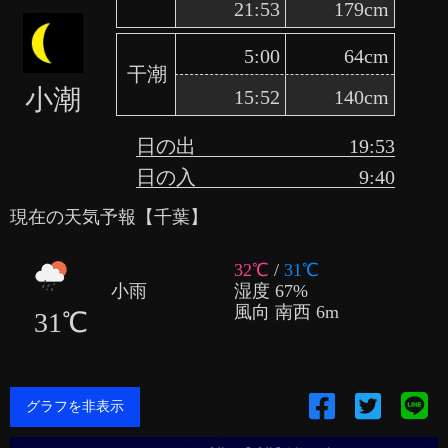
21:53
179cm
5:00
64cm
干潮
小潮
15:52
140cm
日の出
19:53
日の入
9:40
現在の天気予報【千葉】
32℃
/
31℃
湿度 67%
小雨
風向 南西 6m
31℃
グラフを非表示