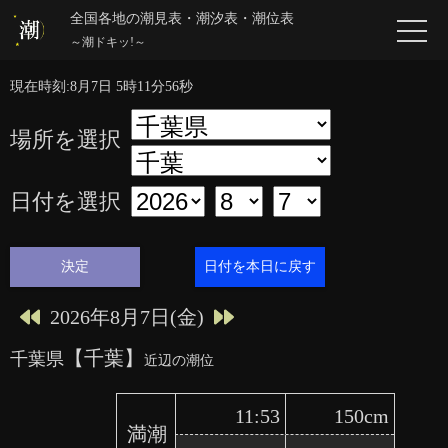
全国各地の潮見表・潮汐表・潮位表
～潮ドキッ!～
千葉県【千葉】 8月の月間潮位
現在時刻:8月7日 5時11分56秒
場所を選択
日付を選択
日付を本日に戻す
2026年8月7日(金)
【千葉】
千葉県
近辺の潮位
11:53
150cm
満潮