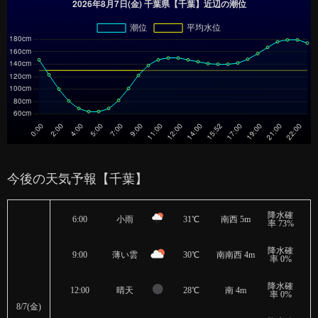
今後の天気予報【千葉】
降水確
6:00
小雨
31℃
南西 5m
率 73%
降水確
9:00
薄い雲
30℃
南南西 4m
率 0%
降水確
12:00
晴天
28℃
南 4m
率 0%
8/7(金)