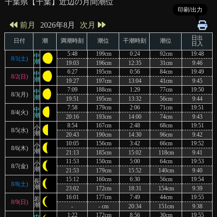
千葉県
【千葉】
近辺の月間潮位
印刷/出力
2026年8月
前月
次月
日出
日付
潮
満潮時刻
潮位
干潮時刻
潮位
日入
5:48
199cm
0:24
92cm
19:48
中
8/1(土)
潮
19:03
196cm
12:35
31cm
9:46
6:27
195cm
0:56
84cm
19:49
中
8/2(日)
潮
19:27
197cm
13:04
41cm
9:45
7:09
188cm
1:29
77cm
19:50
中
8/3(月)
潮
19:51
195cm
13:32
56cm
9:44
7:58
179cm
2:06
71cm
19:51
中
8/4(火)
潮
20:16
193cm
14:00
74cm
9:43
8:54
167cm
2:48
68cm
19:51
小
8/5(水)
潮
20:43
190cm
14:30
96cm
9:42
10:05
156cm
3:42
66cm
19:52
小
8/6(木)
潮
21:13
185cm
15:02
118cm
9:41
11:53
150cm
5:00
64cm
19:53
小
8/7(金)
潮
21:53
179cm
15:52
140cm
9:40
15:12
160cm
6:30
56cm
19:54
長
8/8(土)
潮
23:02
172cm
18:31
154cm
9:39
16:01
177cm
7:49
44cm
19:55
若
8/9(日)
潮
-
- cm
20:34
151cm
9:38
1:22
172cm
8:56
30cm
19:55