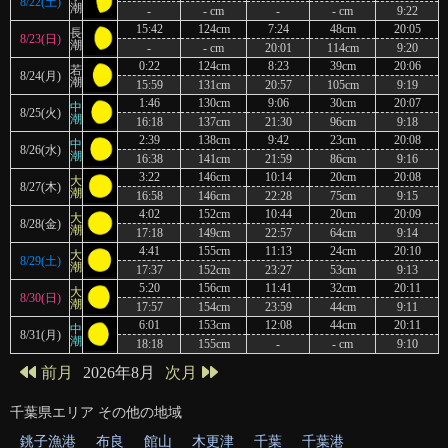
8/22(土)
潮
-
- cm
-
- cm
9:22
15:42
124cm
7:24
48cm
20:05
長
8/23(日)
潮
-
- cm
20:01
114cm
9:20
0:22
124cm
8:23
39cm
20:06
若
8/24(月)
潮
15:59
131cm
20:57
105cm
9:19
1:46
130cm
9:06
30cm
20:07
中
8/25(火)
潮
16:18
137cm
21:30
96cm
9:18
2:39
138cm
9:42
23cm
20:08
中
8/26(水)
潮
16:38
141cm
21:59
86cm
9:16
3:22
146cm
10:14
20cm
20:08
大
8/27(木)
潮
16:58
146cm
22:28
75cm
9:15
4:02
152cm
10:44
20cm
20:09
大
8/28(金)
潮
17:18
149cm
22:57
64cm
9:14
4:41
155cm
11:13
24cm
20:10
大
8/29(土)
潮
17:37
152cm
23:27
53cm
9:13
5:20
156cm
11:41
32cm
20:11
大
8/30(日)
潮
17:57
154cm
23:59
44cm
9:11
6:01
153cm
12:08
44cm
20:11
中
8/31(月)
潮
18:18
155cm
-
- cm
9:10
2026年8月
前月
次月
千葉県
エリア その他の地域
銚子漁港
布良
館山
木更津
千葉
千葉港