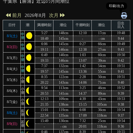
千葉県
【勝浦】
近辺の月間潮位
印刷/出力
2026年8月
前月
次月
日出
日付
潮
満潮時刻
潮位
干潮時刻
潮位
日入
5:27
148cm
12:10
17cm
19:48
中
8/1(土)
潮
18:49
145cm
-
- cm
9:44
6:06
145cm
0:27
66cm
19:49
中
8/2(日)
潮
19:11
146cm
12:38
27cm
9:43
6:49
140cm
1:03
60cm
19:50
中
8/3(月)
潮
19:33
146cm
13:07
39cm
9:42
7:37
132cm
1:42
54cm
19:51
中
8/4(火)
潮
19:57
145cm
13:36
55cm
9:41
8:35
122cm
2:28
50cm
19:51
小
8/5(水)
潮
20:22
143cm
14:06
71cm
9:40
9:54
113cm
3:25
46cm
19:52
小
8/6(木)
潮
20:53
141cm
14:37
89cm
9:39
12:13
109cm
4:39
43cm
19:53
小
8/7(金)
潮
21:35
138cm
15:15
105cm
9:38
15:01
119cm
6:08
36cm
19:54
長
8/8(土)
潮
22:54
135cm
17:09
118cm
9:37
15:49
130cm
7:32
25cm
19:54
若
8/9(日)
潮
-
- cm
20:01
118cm
9:36
0:46
137cm
8:39
13cm
19:55