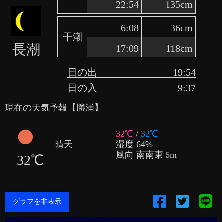
22:54
135cm
6:08
36cm
干潮
長潮
17:09
118cm
日の出
19:54
日の入
9:37
現在の天気予報【勝浦】
32℃
/
32℃
湿度 64%
晴天
風向 南南東 5m
32℃
グラフを非表示