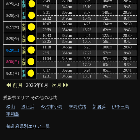
8:49
279cm
3:26
164cm
20:37
中
8/25(火)
潮
22:01
342cm
15:10
87cm
9:45
9:31
303cm
3:57
148cm
20:38
中
8/26(水)
潮
22:32
349cm
15:49
72cm
9:44
10:07
323cm
4:25
134cm
20:39
大
8/27(木)
潮
22:59
354cm
16:23
62cm
9:43
10:43
337cm
4:54
122cm
20:39
大
8/28(金)
潮
23:25
358cm
16:56
56cm
9:42
11:18
345cm
5:23
109cm
20:40
大
8/29(土)
潮
23:51
361cm
17:27
57cm
9:40
11:54
348cm
5:53
97cm
20:41
大
8/30(日)
潮
-
- cm
17:58
63cm
9:39
0:17
362cm
6:24
85cm
20:41
中
8/31(月)
潮
12:31
348cm
18:31
76cm
9:38
2026年8月
前月
次月
愛媛県
エリア その他の地域
松山
波止浜
今治市小島
来島航路
新居浜
伊予三島
宇和島
都道府県別エリア一覧