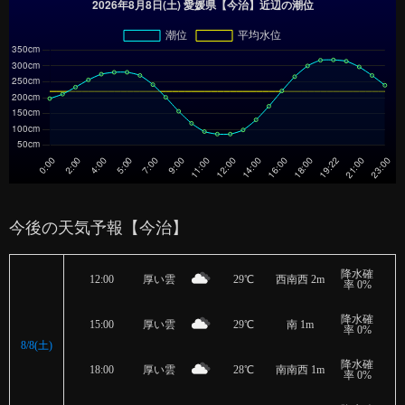
今後の天気予報【今治】
降水確
12:00
厚い雲
29℃
西南西 2m
率 0%
降水確
15:00
厚い雲
29℃
南 1m
率 0%
8/8(土)
降水確
18:00
厚い雲
28℃
南南西 1m
率 0%