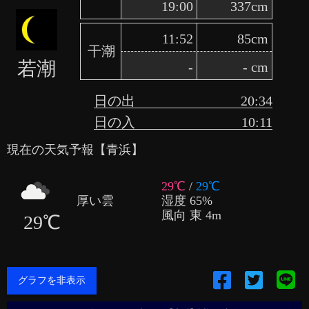
19:00
337cm
11:52
85cm
干潮
若潮
-
- cm
日の出
20:34
日の入
10:11
現在の天気予報【青浜】
29℃
/
29℃
湿度 65%
厚い雲
風向 東 4m
29℃
グラフを非表示