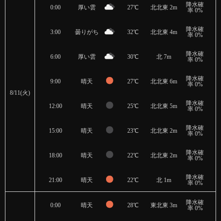
降水確
0:00
厚い雲
27℃
北北東 2m
率 0%
降水確
3:00
曇りがち
32℃
北北東 4m
率 0%
降水確
6:00
厚い雲
30℃
北 7m
率 0%
降水確
9:00
晴天
27℃
北北東 6m
率 0%
8/11(火)
降水確
12:00
晴天
25℃
北北東 5m
率 0%
降水確
15:00
晴天
23℃
北北東 2m
率 0%
降水確
18:00
晴天
22℃
北北東 2m
率 0%
降水確
21:00
晴天
22℃
北 1m
率 0%
降水確
0:00
晴天
28℃
東北東 3m
率 0%