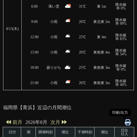
降水確
6:00
薄い雲
31℃
東 1m
率 0%
降水確
9:00
小雨
26℃
東北東 2m
率 99%
8/13(木)
降水確
12:00
小雨
25℃
東 4m
率 83%
降水確
15:00
小雨
26℃
東南東 4m
率 34%
降水確
18:00
曇りがち
25℃
東南東 3m
率 0%
降水確
21:00
小雨
26℃
東南東 3m
率 40%
福岡県
【青浜】
近辺の月間潮位
印刷/出力
2026年8月
前月
次月
日出
日付
潮
満潮時刻
潮位
干潮時刻
潮位
日入