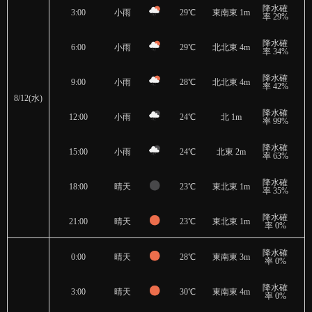
降水確
3:00
小雨
29℃
東南東 1m
率 29%
降水確
6:00
小雨
29℃
北北東 4m
率 34%
降水確
9:00
小雨
28℃
北北東 4m
率 42%
8/12(水)
降水確
12:00
小雨
24℃
北 1m
率 99%
降水確
15:00
小雨
24℃
北東 2m
率 63%
降水確
18:00
晴天
23℃
東北東 1m
率 35%
降水確
21:00
晴天
23℃
東北東 1m
率 0%
降水確
0:00
晴天
28℃
東南東 3m
率 0%
降水確
3:00
晴天
30℃
東南東 4m
率 0%