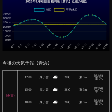
今後の天気予報【青浜】
降水確
12:00
厚い雲
29℃
東 3m
率 0%
降水確
15:00
厚い雲
28℃
東 3m
率 0%
8/9(日)
降水確
18:00
厚い雲
26℃
東 3m
率 0%