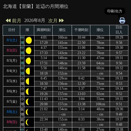
北海道
【室蘭】
近辺の月間潮位
印刷/出力
2026年8月
前月
次月
日出
日付
潮
満潮時刻
潮位
干潮時刻
潮位
日入
4:01
160cm
10:44
28cm
19:29
中
8/1(土)
潮
17:29
141cm
22:50
78cm
9:58
4:37
155cm
11:06
36cm
19:30
中
8/2(日)
潮
17:33
143cm
23:22
70cm
9:57
5:14
149cm
11:30
47cm
19:31
中
8/3(月)
潮
17:51
148cm
23:59
64cm
9:56
5:56
140cm
11:58
60cm
19:32
中
8/4(火)
潮
18:18
152cm
-
- cm
9:54
6:45
129cm
0:42
59cm
19:33
小
8/5(水)
潮
18:50
156cm
12:30
75cm
9:53
7:47
117cm
1:37
57cm
19:34
小
8/6(木)
潮
19:26
157cm
13:03
92cm
9:52
11:43
112cm
3:04
55cm
19:35
小
8/7(金)
潮
20:08
157cm
13:38
108cm
9:51
21:02
154cm
5:14
48cm
19:36
長
8/8(土)
潮
-
- cm
-
- cm
9:49
22:34
152cm
6:33
38cm
19:37
若
8/9(日)
潮
-
- cm
-
- cm
9:48
15:40
140cm
7:38
27cm
19:38
中