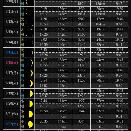
8/10(月)
潮
-
- cm
18:24
130cm
9:47
0:19
156cm
8:30
20cm
19:39
中
8/11(火)
潮
16:17
143cm
19:31
119cm
9:46
1:26
163cm
9:09
17cm
19:40
大
8/12(水)
潮
16:53
143cm
20:18
104cm
9:44
2:18
169cm
9:27
19cm
19:41
大
8/13(木)
潮
17:26
142cm
21:00
88cm
9:43
3:03
170cm
9:48
24cm
19:42
大
8/14(金)
潮
16:59
140cm
21:42
72cm
9:41
3:45
166cm
10:15
33cm
19:44
大
8/15(土)
潮
16:26
148cm
22:23
60cm
9:40
4:27
158cm
10:45
44cm
19:45
中
8/16(日)
潮
16:55
155cm
23:05
53cm
9:39
5:10
147cm
11:17
57cm
19:46
中
8/17(月)
潮
17:28
160cm
23:48
50cm
9:37
5:54
135cm
11:50
70cm
19:47
中
8/18(火)
潮
18:02
162cm
-
- cm
9:36
6:43
122cm
0:34
52cm
19:48
中
8/19(水)
潮
18:37
160cm
12:23
85cm
9:34
7:44
111cm
1:27
57cm
19:49
小
8/20(木)
潮
19:12
155cm
12:53
98cm
9:33
19:50
149cm
2:44
62cm
19:50
小
8/21(金)
潮
-
- cm
-
- cm
9:31
20:35
141cm
4:44
63cm
19:51
小
8/22(土)
潮
-
- cm
-
- cm
9:30