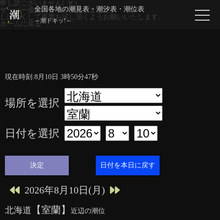
申し訳ございません( ;∀;)
全国各地の潮見表・潮汐表・潮位表
サーバー接続エラーが発生しました。
しばらくして再度お試し頂くようお願いいたします。
～潮ドキッ!～
ホームに戻る
北海道【室蘭】 8月の月間潮位
現在時刻:8月10日 3時50分47秒
場所を選択
日付を選択
日付を本日に戻す
2026年8月10日(月)
【室蘭】
北海道
近辺の潮位