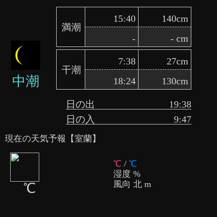
15:40
140cm
満潮
-
- cm
7:38
27cm
干潮
中潮
18:24
130cm
日の出
19:38
日の入
9:47
現在の天気予報【室蘭】
℃
/
℃
湿度 %
風向 北 m
℃