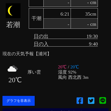
-
- cm
6:21
35cm
干潮
若潮
-
- cm
日の出
19:30
日の入
9:40
現在の天気予報【浦河】
20℃
/
20℃
湿度 92%
厚い雲
風向 西北西 3m
20℃
グラフを非表示