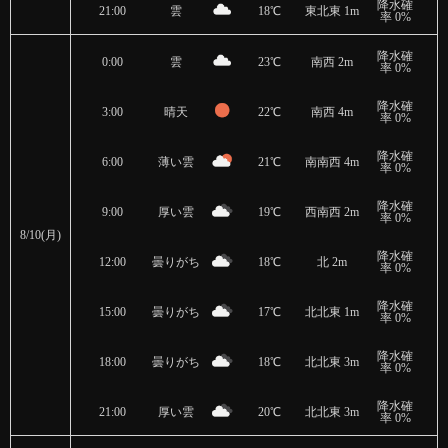
降水確
21:00
雲
18℃
東北東 1m
率 0%
降水確
0:00
雲
23℃
南西 2m
率 0%
降水確
3:00
晴天
22℃
南西 4m
率 0%
降水確
6:00
薄い雲
21℃
南南西 4m
率 0%
降水確
9:00
厚い雲
19℃
西南西 2m
率 0%
8/10(月)
降水確
12:00
曇りがち
18℃
北 2m
率 0%
降水確
15:00
曇りがち
17℃
北北東 1m
率 0%
降水確
18:00
曇りがち
18℃
北北東 3m
率 0%
降水確
21:00
厚い雲
20℃
北北東 3m
率 0%