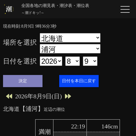
全国各地の潮見表・潮汐表・潮位表
～潮ドキッ!～
北海道【浦河】 8月の月間潮位
現在時刻:8月9日 9時36分3秒
場所を選択
日付を選択
日付を本日に戻す
2026年8月9日(日)
【浦河】
北海道
近辺の潮位
22:19
146cm
満潮