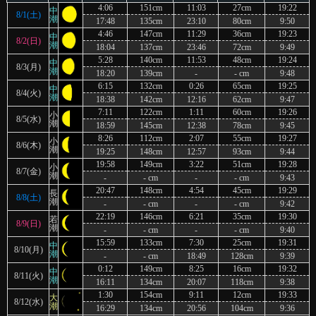
4:06
151cm
11:03
27cm
19:22
中
8/1(土)
潮
17:48
135cm
23:10
80cm
9:50
4:46
147cm
11:29
36cm
19:23
中
8/2(日)
潮
18:04
137cm
23:46
72cm
9:49
5:28
140cm
11:53
48cm
19:24
中
8/3(月)
潮
18:20
139cm
-
- cm
9:48
6:15
132cm
0:26
65cm
19:25
中
8/4(火)
潮
18:38
142cm
12:16
62cm
9:47
7:11
122cm
1:11
60cm
19:26
小
8/5(水)
潮
18:59
145cm
12:38
78cm
9:45
8:26
112cm
2:07
55cm
19:27
小
8/6(木)
潮
19:25
148cm
12:57
93cm
9:44
19:58
149cm
3:22
51cm
19:28
小
8/7(金)
潮
-
- cm
-
- cm
9:43
20:47
148cm
4:54
45cm
19:29
長
8/8(土)
潮
-
- cm
-
- cm
9:42
22:19
146cm
6:21
35cm
19:30
若
8/9(日)
潮
-
- cm
-
- cm
9:40
15:59
133cm
7:30
25cm
19:31
中
8/10(月)
潮
-
- cm
18:49
128cm
9:39
0:12
149cm
8:25
16cm
19:32
中
8/11(火)
潮
16:11
134cm
20:07
118cm
9:38
1:30
154cm
9:11
12cm
19:33
大
8/12(水)
潮
16:29
134cm
20:56
104cm
9:36