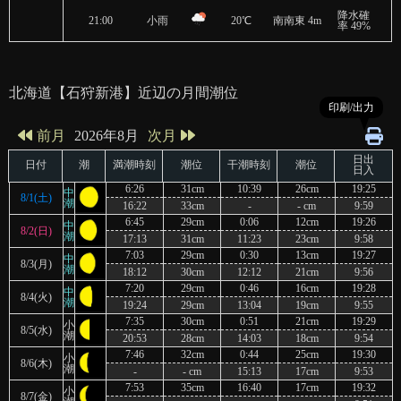
降水確
21:00
小雨
20℃
南南東 4m
率 49%
北海道
【石狩新港】
近辺の月間潮位
印刷/出力
2026年8月
前月
次月
日出
日付
潮
満潮時刻
潮位
干潮時刻
潮位
日入
6:26
31cm
10:39
26cm
19:25
中
8/1(土)
潮
16:22
33cm
-
- cm
9:59
6:45
29cm
0:06
12cm
19:26
中
8/2(日)
潮
17:13
31cm
11:23
23cm
9:58
7:03
29cm
0:30
13cm
19:27
中
8/3(月)
潮
18:12
30cm
12:12
21cm
9:56
7:20
29cm
0:46
16cm
19:28
中
8/4(火)
潮
19:24
29cm
13:04
19cm
9:55
7:35
30cm
0:51
21cm
19:29
小
8/5(水)
潮
20:53
28cm
14:03
18cm
9:54
7:46
32cm
0:44
25cm
19:30
小
8/6(木)
潮
-
- cm
15:13
17cm
9:53
7:53
35cm
16:40
17cm
19:32
小
8/7(金)