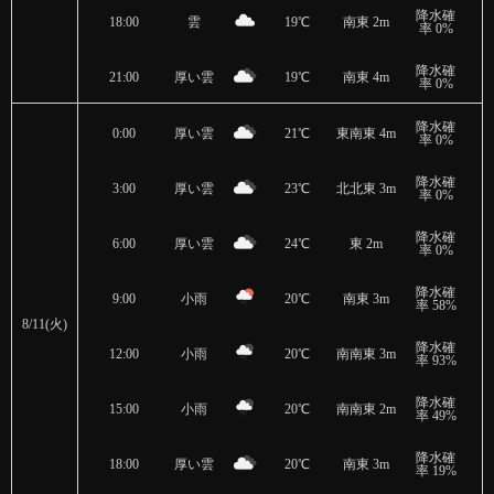
降水確
18:00
雲
19℃
南東 2m
率 0%
降水確
21:00
厚い雲
19℃
南東 4m
率 0%
降水確
0:00
厚い雲
21℃
東南東 4m
率 0%
降水確
3:00
厚い雲
23℃
北北東 3m
率 0%
降水確
6:00
厚い雲
24℃
東 2m
率 0%
降水確
9:00
小雨
20℃
南東 3m
率 58%
8/11(火)
降水確
12:00
小雨
20℃
南南東 3m
率 93%
降水確
15:00
小雨
20℃
南南東 2m
率 49%
降水確
18:00
厚い雲
20℃
南東 3m
率 19%