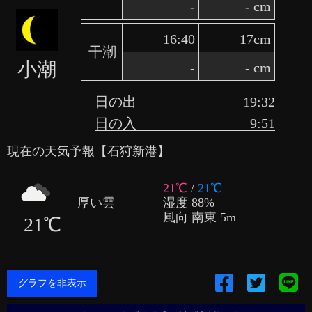
-
- cm
16:40
17cm
干潮
小潮
-
- cm
日の出
19:32
日の入
9:51
現在の天気予報【石狩新港】
21℃
/
21℃
湿度 88%
厚い雲
風向 南東 5m
21℃
グラフを非表示