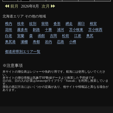
2026年8月
前月
次月
北海道
エリア その他の地域
稚内
枝幸
紋別
留萌
沓形
網走
羅臼
根室
花咲
霧多布
釧路
十勝
浦河
苫小牧東
苫小牧西
白老
室蘭
森
函館
吉岡
松前
江差
奥尻
奥尻港
瀬棚
寿都
岩内
忍路
小樽
都道府県別エリア一覧
※注意事項
本サイトの潮位表はレジャーや魚釣り用です。航海には使用しないでくださ
い。
本サイトの潮位情報は気象庁HP数値データより推算した予想値です。
日の出、日の入の計算はJavascriptライブラリ「Suncalc」を利用し推算していま
す。
潮名の表記方法にはいくつかの定義があり、他サイトや情報誌と異なる場合が
あります。