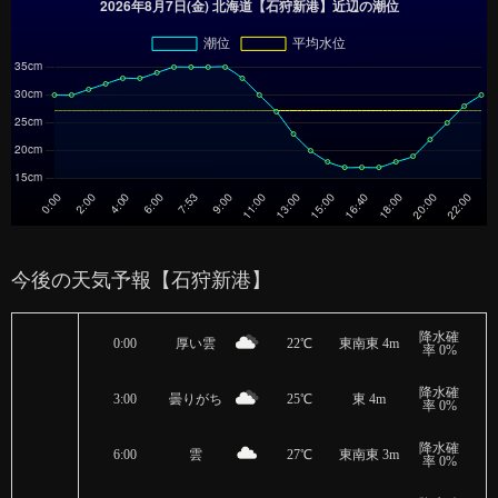
今後の天気予報【石狩新港】
降水確
0:00
厚い雲
22℃
東南東 4m
率 0%
降水確
3:00
曇りがち
25℃
東 4m
率 0%
降水確
6:00
雲
27℃
東南東 3m
率 0%