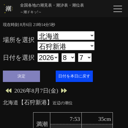
全国各地の潮見表・潮汐表・潮位表
～潮ドキッ!～
北海道【石狩新港】 8月の月間潮位
現在時刻:8月6日 21時14分5秒
場所を選択
日付を選択
日付を本日に戻す
2026年8月7日(金)
【石狩新港】
北海道
近辺の潮位
7:53
35cm
満潮