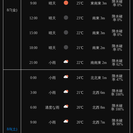
降水確
9:00
晴天
25℃
東南東 3m
率 0%
8/7(金)
降水確
12:00
晴天
23℃
南東 3m
率 0%
降水確
15:00
晴天
22℃
南東 3m
率 0%
降水確
18:00
晴天
21℃
南東 2m
率 0%
降水確
21:00
小雨
22℃
南南東 2m
率 62%
降水確
0:00
小雨
24℃
北北東 1m
率 47%
降水確
3:00
小雨
21℃
北西 6m
率 100%
降水確
6:00
適度な雨
20℃
北西 8m
率 100%
降水確
9:00
小雨
20℃
北西 7m
率 99%
8/8(土)