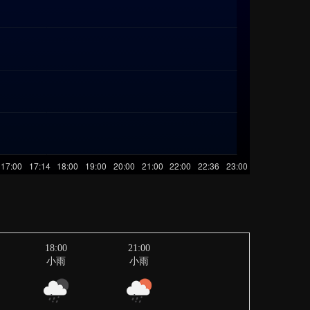
18:00
21:00
小雨
小雨