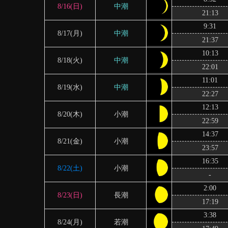
8/16(日)
中潮
21:13
9:31
8/17(月)
中潮
21:37
10:13
8/18(火)
中潮
22:01
11:01
8/19(水)
中潮
22:27
12:13
8/20(木)
小潮
22:59
14:37
8/21(金)
小潮
23:57
16:35
8/22(土)
小潮
-
2:00
8/23(日)
長潮
17:19
3:38
8/24(月)
若潮