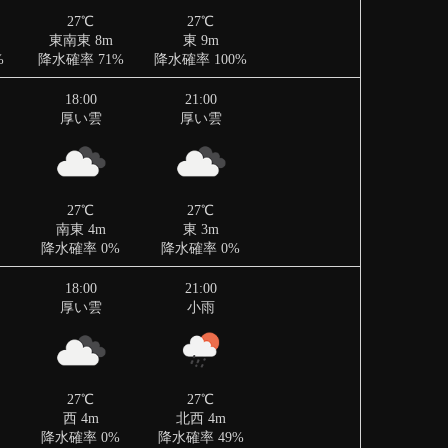
27℃
27℃
東南東 8m
東 9m
%
降水確率 71%
降水確率 100%
18:00
21:00
厚い雲
厚い雲
27℃
27℃
南東 4m
東 3m
%
降水確率 0%
降水確率 0%
18:00
21:00
厚い雲
小雨
27℃
27℃
西 4m
北西 4m
%
降水確率 0%
降水確率 49%