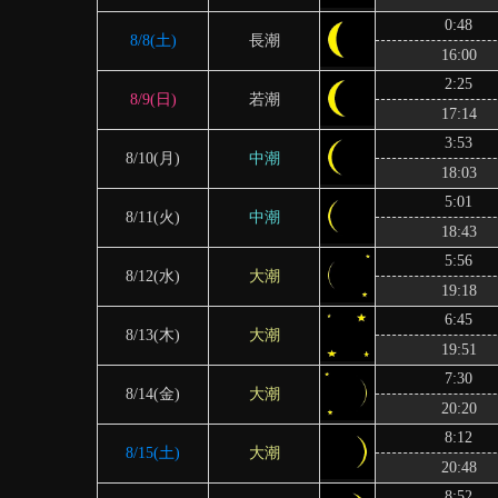
0:48
8/8(土)
長潮
16:00
2:25
8/9(日)
若潮
17:14
3:53
8/10(月)
中潮
18:03
5:01
8/11(火)
中潮
18:43
5:56
8/12(水)
大潮
19:18
6:45
8/13(木)
大潮
19:51
7:30
8/14(金)
大潮
20:20
8:12
8/15(土)
大潮
20:48
8:52