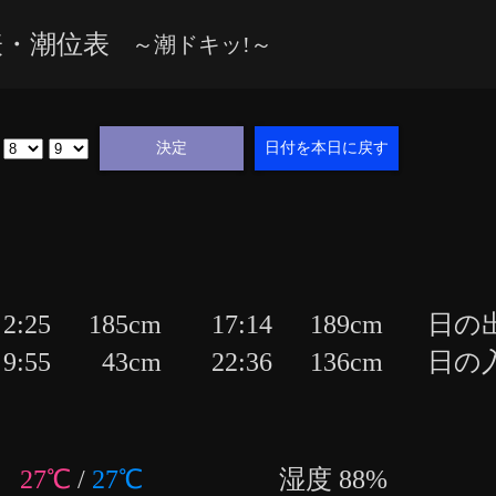
表・潮位表
～潮ドキッ!～
】 8月の月間潮位
日付を本日に戻す
2:25
185cm
17:14
189cm
日の
9:55
43cm
22:36
136cm
日の
27℃
/
27℃
湿度 88%