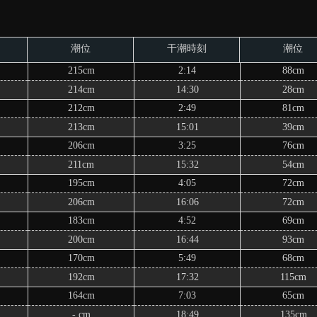
潮位
干潮時刻
潮位
215cm
2:14
88cm
214cm
14:30
28cm
212cm
2:49
81cm
213cm
15:01
39cm
206cm
3:25
76cm
211cm
15:32
54cm
195cm
4:05
72cm
206cm
16:06
72cm
183cm
4:52
69cm
200cm
16:44
93cm
170cm
5:49
68cm
192cm
17:32
115cm
164cm
7:03
65cm
- cm
18:49
135cm