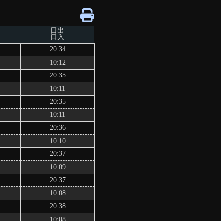
日出
日入
20:34
10:12
20:35
10:11
20:35
10:11
20:36
10:10
20:37
10:09
20:37
10:08
20:38
10:08