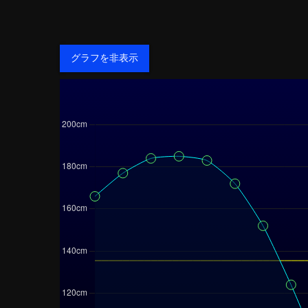
グラフを非表示