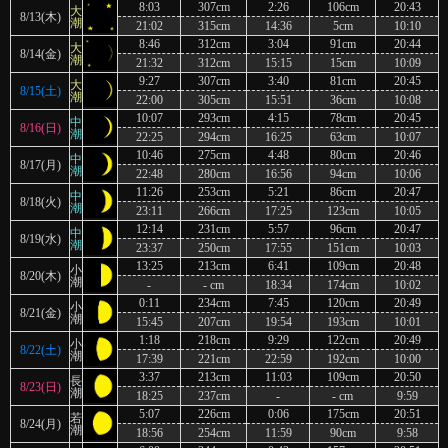
8:03
307cm
2:26
106cm
20:43
大
8/13(木)
潮
21:02
315cm
14:36
5cm
10:10
8:46
312cm
3:04
91cm
20:44
大
8/14(金)
潮
21:32
312cm
15:15
15cm
10:09
9:27
307cm
3:40
81cm
20:45
大
8/15(土)
潮
22:00
305cm
15:51
36cm
10:08
10:07
293cm
4:15
78cm
20:45
中
8/16(日)
潮
22:25
294cm
16:25
63cm
10:07
10:46
275cm
4:48
80cm
20:46
中
8/17(月)
潮
22:48
280cm
16:56
94cm
10:06
11:26
253cm
5:21
86cm
20:47
中
8/18(火)
潮
23:11
266cm
17:25
123cm
10:05
12:14
231cm
5:57
96cm
20:47
中
8/19(水)
潮
23:37
250cm
17:55
151cm
10:03
13:25
213cm
6:41
109cm
20:48
小
8/20(木)
潮
-
- cm
18:34
174cm
10:02
0:11
234cm
7:45
120cm
20:49
小
8/21(金)
潮
15:45
207cm
19:54
193cm
10:01
1:18
218cm
9:29
122cm
20:49
小
8/22(土)
潮
17:39
221cm
22:59
192cm
10:00
3:37
213cm
11:03
109cm
20:50
長
8/23(日)
潮
18:25
237cm
-
- cm
9:59
5:07
226cm
0:06
175cm
20:51
若
8/24(月)
潮
18:56
254cm
11:59
90cm
9:58