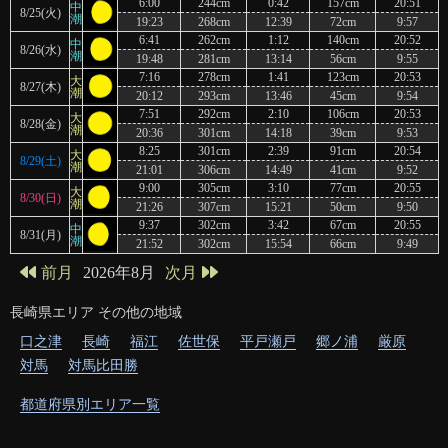
6:00
244cm
0:42
157cm
20:51
中
8/25(火)
潮
19:23
268cm
12:39
72cm
9:57
6:41
262cm
1:12
140cm
20:52
中
8/26(水)
潮
19:48
281cm
13:14
56cm
9:55
7:16
278cm
1:41
123cm
20:53
大
8/27(木)
潮
20:12
293cm
13:46
45cm
9:54
7:51
292cm
2:10
106cm
20:53
大
8/28(金)
潮
20:36
301cm
14:18
39cm
9:53
8:25
301cm
2:39
91cm
20:54
大
8/29(土)
潮
21:01
306cm
14:49
41cm
9:52
9:00
305cm
3:10
77cm
20:55
大
8/30(日)
潮
21:26
307cm
15:21
50cm
9:50
9:37
302cm
3:42
67cm
20:55
中
8/31(月)
潮
21:52
302cm
15:54
66cm
9:49
2026年8月
前月
次月
長崎県
エリア その他の地域
口之津
長崎
福江
佐世保
平戸瀬戸
郷ノ浦
厳原
対馬
対馬比田勝
都道府県別エリア一覧