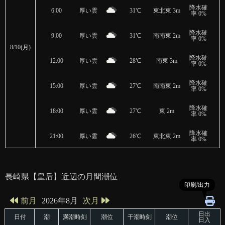
降水確
6:00
厚い雲
31℃
東北東 3m
率 0%
降水確
9:00
厚い雲
31℃
南南東 2m
率 0%
8/10(月)
降水確
12:00
厚い雲
28℃
南東 3m
率 0%
降水確
15:00
厚い雲
27℃
南南東 2m
率 0%
降水確
18:00
厚い雲
27℃
東 2m
率 0%
降水確
21:00
厚い雲
26℃
東北東 2m
率 0%
長崎県
【皇后】
近辺の月間潮位
印刷/出力
2026年8月
前月
次月
日出
日付
潮
満潮時刻
潮位
干潮時刻
潮位
日入