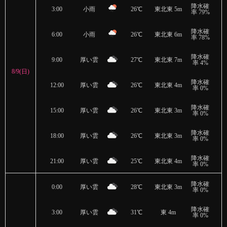
降水確
3:00
小雨
26℃
東北東 5m
率 79%
降水確
6:00
小雨
26℃
東北東 6m
率 78%
降水確
9:00
厚い雲
27℃
東北東 7m
率 4%
8/9(日)
降水確
12:00
厚い雲
26℃
東北東 4m
率 0%
降水確
15:00
厚い雲
26℃
東北東 3m
率 0%
降水確
18:00
厚い雲
26℃
東北東 3m
率 0%
降水確
21:00
厚い雲
25℃
東北東 4m
率 0%
降水確
0:00
厚い雲
28℃
東北東 3m
率 0%
降水確
3:00
厚い雲
31℃
東 4m
率 0%