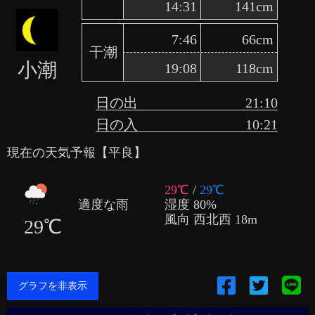
14:31
141cm
7:46
66cm
干潮
小潮
19:08
118cm
日の出
21:10
日の入
10:21
現在の天気予報【平良】
29℃
/
29℃
湿度 80%
適度な雨
風向 西北西 18m
29℃
グラフを非表示