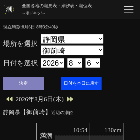
全国各地の潮見表・潮汐表・潮位表
～潮ドキッ!～
静岡県【御前崎】 8月の月間潮位
現在時刻:8月6日 8時3分49秒
場所を選択
日付を選択
日付を本日に戻す
2026年8月6日(木)
【御前崎】
静岡県
近辺の潮位
10:54
130cm
満潮