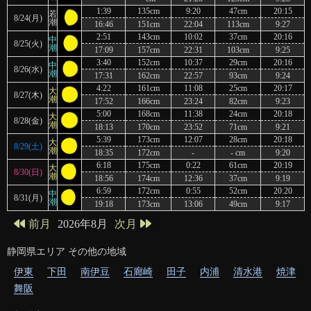
1:39
135cm
9:20
47cm
20:15
若
8/24(月)
潮
16:46
151cm
22:04
113cm
9:27
2:51
143cm
10:02
37cm
20:16
中
8/25(火)
潮
17:09
157cm
22:31
103cm
9:25
3:40
152cm
10:37
29cm
20:16
中
8/26(水)
潮
17:31
162cm
22:57
93cm
9:24
4:22
161cm
11:08
25cm
20:17
大
8/27(木)
潮
17:52
166cm
23:24
82cm
9:23
5:00
168cm
11:38
24cm
20:18
大
8/28(金)
潮
18:13
170cm
23:52
71cm
9:21
5:39
173cm
12:07
28cm
20:18
大
8/29(土)
潮
18:35
172cm
-
- cm
9:20
6:18
175cm
0:22
61cm
20:19
大
8/30(日)
潮
18:56
174cm
12:36
37cm
9:19
6:59
172cm
0:55
52cm
20:20
中
8/31(月)
潮
19:18
173cm
13:06
49cm
9:17
2026年8月
前月
次月
静岡県
エリア その他の地域
伊東
下田
南伊豆
石廊崎
田子
内浦
清水港
焼津
舞阪