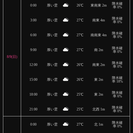
降水確
0:00
厚い雲
26℃
東南東 2m
率 0%
降水確
3:00
厚い雲
27℃
南東 4m
率 0%
降水確
6:00
厚い雲
27℃
南南東 4m
率 0%
降水確
9:00
厚い雲
27℃
南 2m
率 0%
8/9(日)
降水確
12:00
厚い雲
26℃
南東 2m
率 0%
降水確
15:00
厚い雲
26℃
東 2m
率 18%
降水確
18:00
厚い雲
25℃
東 2m
率 6%
降水確
21:00
厚い雲
25℃
北西 1m
率 0%
降水確
0:00
厚い雲
27℃
北 1m
率 0%