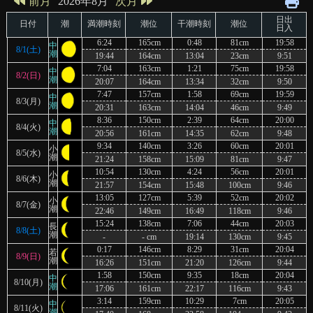
2026年8月
前月
次月
日出
日付
潮
満潮時刻
潮位
干潮時刻
潮位
日入
6:24
165cm
0:48
81cm
19:58
中
8/1(土)
潮
19:44
164cm
13:04
23cm
9:51
7:04
163cm
1:21
75cm
19:58
中
8/2(日)
潮
20:07
164cm
13:34
32cm
9:50
7:47
157cm
1:58
69cm
19:59
中
8/3(月)
潮
20:31
163cm
14:04
46cm
9:49
8:36
150cm
2:39
64cm
20:00
中
8/4(火)
潮
20:56
161cm
14:35
62cm
9:48
9:34
140cm
3:26
60cm
20:01
小
8/5(水)
潮
21:24
158cm
15:09
81cm
9:47
10:54
130cm
4:24
56cm
20:01
小
8/6(木)
潮
21:57
154cm
15:48
100cm
9:46
13:05
127cm
5:39
52cm
20:02
小
8/7(金)
潮
22:46
149cm
16:49
118cm
9:46
15:24
138cm
7:06
44cm
20:03
長
8/8(土)
潮
-
- cm
19:14
130cm
9:45
0:17
146cm
8:29
31cm
20:04
若
8/9(日)
潮
16:26
151cm
21:20
126cm
9:44
1:58
150cm
9:35
18cm
20:04
中
8/10(月)
潮
17:06
161cm
22:17
116cm
9:43
3:14
159cm
10:29
7cm
20:05
中
8/11(火)
潮