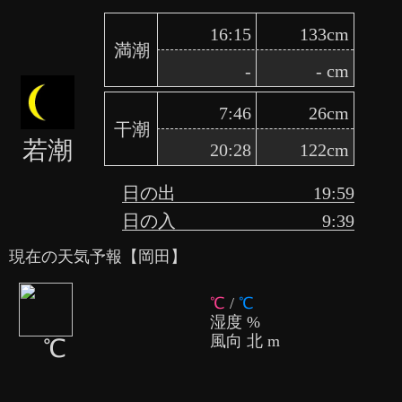
16:15
133cm
満潮
-
- cm
7:46
26cm
干潮
若潮
20:28
122cm
日の出
19:59
日の入
9:39
現在の天気予報【岡田】
℃
/
℃
湿度 %
風向 北 m
℃