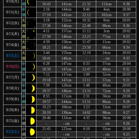
8/10(月)
潮
16:43
141cm
21:32
113cm
9:38
2:16
144cm
9:46
4cm
20:00
中
8/11(火)
潮
17:10
145cm
22:12
102cm
9:37
3:18
152cm
10:32
0cm
20:01
大
8/12(水)
潮
17:36
146cm
22:48
90cm
9:36
4:11
157cm
11:12
3cm
20:02
大
8/13(木)
潮
17:59
146cm
23:23
77cm
9:35
4:59
158cm
11:47
11cm
20:02
大
8/14(金)
潮
18:21
146cm
23:58
66cm
9:34
5:44
155cm
12:19
24cm
20:03
大
8/15(土)
潮
18:41
146cm
-
- cm
9:33
6:28
147cm
0:33
57cm
20:04
中
8/16(日)
潮
18:59
147cm
12:47
40cm
9:32
7:12
137cm
1:09
52cm
20:05
中
8/17(月)
潮
19:18
147cm
13:11
57cm
9:31
7:59
126cm
1:48
49cm
20:05
中
8/18(火)
潮
19:37
146cm
13:33
72cm
9:29
8:55
115cm
2:31
50cm
20:06
中
8/19(水)
潮
19:57
144cm
13:51
86cm
9:28
10:23
106cm
3:23
53cm
20:07
小
8/20(木)
潮
20:19
139cm
14:02
98cm
9:27
20:46
133cm
4:35
56cm
20:08
小
8/21(金)
潮
-
- cm
-
- cm
9:26
21:45
125cm
6:10
55cm
20:08
小
8/22(土)
潮
-
- cm
-
- cm
9:25