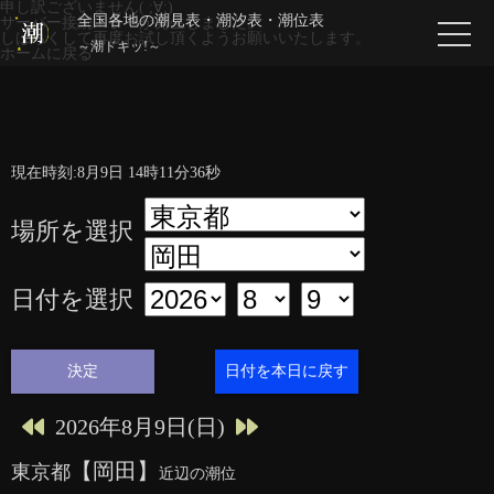
申し訳ございません( ;∀;)
全国各地の潮見表・潮汐表・潮位表
サーバー接続エラーが発生しました。
しばらくして再度お試し頂くようお願いいたします。
～潮ドキッ!～
ホームに戻る
東京都【岡田】 8月の月間潮位
現在時刻:8月9日 14時11分36秒
場所を選択
日付を選択
日付を本日に戻す
2026年8月9日(日)
【岡田】
東京都
近辺の潮位